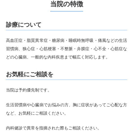
悪化させないことが大切です。
当院の特徴
【第6回院内セミナー】＊日程が変更になっております
12月17日（火）13:00～13:30「高血圧に関するかなり
難しいお話」
診療について
春の高血圧セミナーを復習しつつ、かなり詳しくて難し
い内容までお話します。興味がある方にお薦めです。
高血圧症・脂質異常症・糖尿病・睡眠時無呼吸・痛風などの生活
習慣病、狭心症・心筋梗塞・不整脈・弁膜症・心不全・心筋症な
2024.08.05
どの心臓病、一般的な内科疾患まで幅広く対応します。
WEB予約でお困りごとがありましたらお声か
けください
お気軽にご相談を
7月2日からWEB予約をご利用いただけるようになりま
した。WEB予約が苦手な方はお電話や窓口でもご予約
当院は予約優先制です。
いただけます。急な症状ですぐに受診したい方のため
に、当日の順番受付もございます（予約の方が優先にな
生活習慣病や心臓病でお悩みの方、胸に症状があってご心配な方
ります）。
など、お気軽にご相談ください。
操作方法がわからない、アカウントの作り方がわからな
いなど、お困りごとがございましたら、医師またはスタ
ッフまでお声かけください。
内科健診で異常を指摘された際もご相談ください。