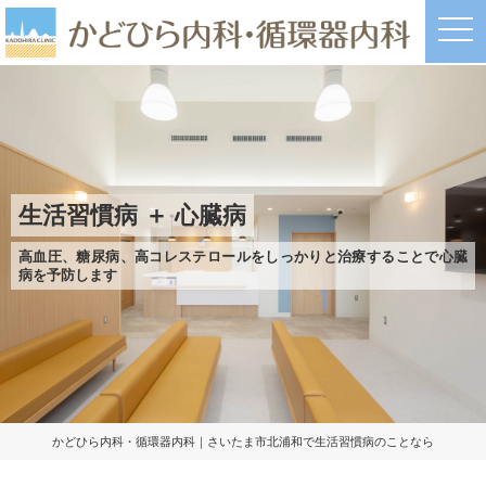
t
o
g
g
l
e
n
a
v
i
g
a
生活習慣病 ＋ 心臓病
t
i
o
高血圧、糖尿病、高コレステロールをしっかりと治療することで心臓
n
病を予防します
かどひら内科・循環器内科｜さいたま市北浦和で生活習慣病のことなら