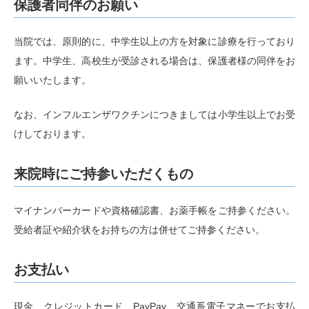
保護者同伴のお願い
7月2日の受診枠からWEB予約に移行いたしました。初
診、再診、かぜ･発熱外来をWEBでご予約いただけま
当院では、原則的に、中学生以上の方を対象に診療を行っており
す。WEB予約が苦手な方は、お電話や窓口でもご予約
いただけます。
ます。中学生、高校生が受診される場合は、保護者様の同伴をお
急な症状ですぐに受診したい方のために、当日の順番受
願いいたします。
付もございます（予約の方が優先になります）。WEB
経由で順番を取得いただくと待ち時間を減らすことがで
なお、インフルエンザワクチンにつきましては小学生以上でお受
きます。直接ご来院された場合は、窓口で順番をご案内
けしております。
します。
来院時にご持参いただくもの
2024.06.02
第3回院内セミナーを開催いたしました
マイナンバーカードや資格確認書、お薬手帳をご持参ください。
5月31日、第3回院内セミナーを開催いたしました。門
受給者証や紹介状をお持ちの方は併せてご持参ください。
平院長から「高血圧症」と「スギ花粉やダニアレルギー
に対する舌下免疫療法」についてお話しいたしました。
お支払い
当院では定期的にセミナーを開催してまいります。生活
習慣病をしっかりと管理することで心臓病を予防してい
きましょう。予防に勝る治療なし！
現金、クレジットカード、PayPay、交通系電子マネーでお支払