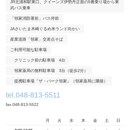
JR北浦和駅東口、クイーンズ伊勢丹正面の5番乗り場から東
武バス乗車
「領家消防署前」バス停前
JAさいたま木崎ぐるめ米ランド向かい
産業道路「領家」交差点そば
ご利用可能な駐車場
クリニック前の駐車場 4台
領家薬局の無料駐車場 3台（徒歩2分）
提携駐車場『ザ・パーク領家』（領家薬局に隣接）
tel.048-813-5511
fax.048-813-5522
月
火
水
木
金
土
日