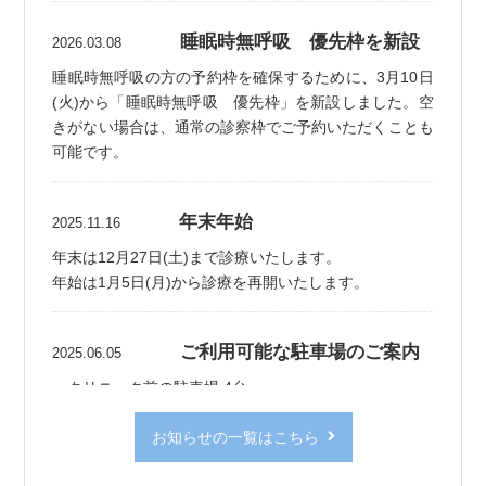
睡眠時無呼吸 優先枠を新設
2026.03.08
睡眠時無呼吸の方の予約枠を確保するために、3月10日
(火)から「睡眠時無呼吸 優先枠」を新設しました。空
きがない場合は、通常の診察枠でご予約いただくことも
可能です。
年末年始
2025.11.16
年末は12月27日(土)まで診療いたします。
年始は1月5日(月)から診療を再開いたします。
ご利用可能な駐車場のご案内
2025.06.05
・クリニック前の駐車場 4台
・
領家薬局
の無料駐車場
3台（徒歩2分）
・提携駐車場
『ザ・パーク領家』
お知らせの一覧はこちら
（領家薬局に隣接／当
院でサービス券をお渡しします）