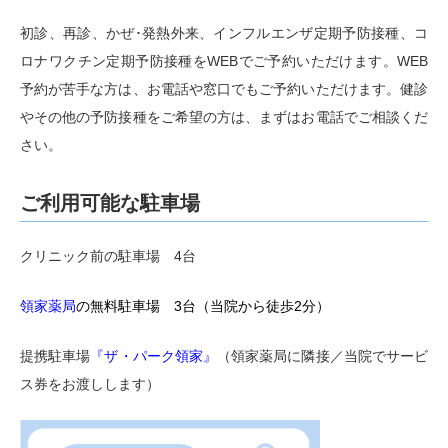
初診、再診、かぜ･発熱外来、インフルエンザ定期予防接種、コ
2024.08.01
ロナワクチン定期予防接種をWEBでご予約いただけます。WEB
コロナワクチン自費接種を始めました
予約が苦手な方は、お電話や窓口でもご予約いただけます。健診
新型コロナウイルスワクチン（ファイザー）の自費接種
やその他の予防接種をご希望の方は、まずはお電話でご相談くだ
を始めました。対象は12歳以上の方で、税込16,000円
さい。
です。ご希望の方はお電話でご予約下さい。
なお、さいたま市による新型コロナウイルスワクチン定
期接種は10月1日から予定されておりますが、その対象
ご利用可能な駐車場
は①65歳以上の方、②60歳以上で心臓、腎臓、呼吸器
などに身体障害者手帳1級相当の障害をお持ちの方に限
クリニック前の駐車場 4台
定となっております。
領家薬局
の無料駐車場 3台（当院から徒歩2分）
2024.08.01
提携駐車場
『ザ・パーク領家』
（領家薬局に隣接／当院でサービ
大東公民館で健康セミナーを行いました
ス券をお渡しします）
8月1日、大東公民館の元気アップサロンで健康セミナ
ーが開催されました。門平院長から「心臓病を予防す
る！～血圧・コレステロール・睡眠時無呼吸～」と題し