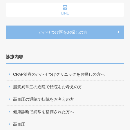
は、スタッフがお声掛けしますのでよろしくお願いいた
します。
LINE
2024.04.26
かかりつけ医をお探しの方
第2回院内セミナーを開催しました
4月23日、第2回院内セミナーを開催いたしました。門
平院長から「コレステロールと中性脂肪」について、外
診療内容
部講師の野崎先生から「魔法の食べ方セミナー」をお話
しいたしました。当院では定期的にセミナーを開催して
CPAP治療のかかりつけクリニックをお探しの方へ
まいります。生活習慣病をしっかりと管理することで心
臓病を予防していきましょう。予防に勝る治療なし！
脂質異常症の通院で転院をお考えの方
高血圧の通院で転院をお考えの方
2024.02.29
第1回院内セミナーを開催しました
健康診断で異常を指摘された方へ
2月28日、第1回院内セミナーを開催いたしました。門
高血圧
平院長から「高血圧」について、外部講師の野崎先生か