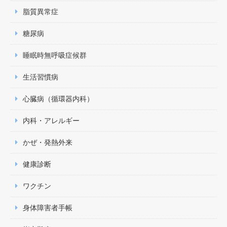
ら「血管ケア」についてお話しいたしました。当院では
脂質異常症
今後も定期的にセミナーを開催し、皆さんの健康増進に
貢献してまいります。生活習慣病をしっかりと管理する
糖尿病
ことで心臓病を予防していきましょう。予防に勝る治療
なし！
睡眠時無呼吸症候群
生活習慣病
健診をお受けしております
2023.11.25
心臓病（循環器内科）
さいたま市の特定健診、がん検診（肺がん・結核、大腸
がん、前立腺がん）、肝炎ウイルス検診、もの忘れ検
内科・アレルギー
診、骨粗しょう症検診、風しん抗体検査、女性のヘルス
チェックを行っております。また、入学・就職・職場な
かぜ・発熱外来
どの健診もお受けしております。お電話でご予約下さい
(048-813-5511)。
健康診断
ワクチン
開院いたしました
2023.10.16
これまでに培った経験、知識、技術を活かし、地域の皆
身体障害者手帳
様の健康と幸せな笑顔のために尽くしてまいります。ご