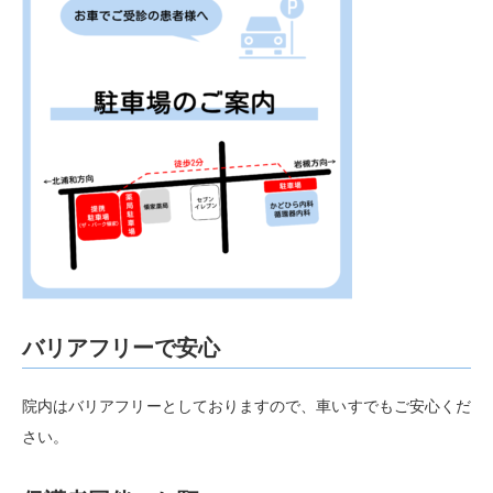
て、生活習慣病の治療、心臓病の予防についてお話いた
しました。当院は、今後もさまざまな形で地域の皆さん
の健康維持に貢献してまいります。予防に勝る治療な
し！
2024.07.16
第4回院内セミナーを開催いたしました
7月13日に第4回院内セミナーを開催いたしました。
「睡眠時無呼吸症候群」の原因や症状、高血圧症・心臓
病・脳卒中との関連についてお話いたしました。しっか
りと治療することで、高血圧症・心臓病・脳卒中を予
バリアフリーで安心
防、改善させていきましょう。当院では今後も定期的に
セミナーを開催してまいります。
院内はバリアフリーとしておりますので、車いすでもご安心くだ
さい。
WEB予約を始めました
2024.07.03