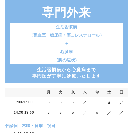
専門外来
生活習慣病
（高血圧・糖尿病・高コレステロール）
＋
心臓病
（胸の症状）
生活習慣病から心臓病まで
専門医が丁寧に診療いたします
月
火
水
木
金
土
日
○
○
○
／
○
▲
／
9:00-12:00
○
○
○
／
○
／
／
14:30-18:00
休診日：木曜・日曜・祝日