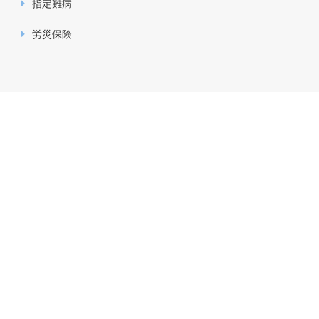
指定難病
家族やご友人に奨めたくなるようなクリニックを目指し
ます。どうぞよろしくお願いいたします。
労災保険
内覧会を開催いたしました
2023.10.14
多くの方々にお越しいただき、院内をご覧いただくこと
ができました。お陰様で盛況のうちに終えることができ
ました。
2023.06.19
ホームぺージを開設いたしました
この度開院に先駆けましてホームぺージを開設いたしま
した。地域の皆様の健康に寄り添い、ご利用いただきや
すい環境作りに努めてまいります。どうぞ今後も、医院
共々よろしくお願い申し上げます。