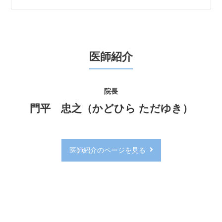
インフルエンザ定期接種終了
2025.02.01
1月31日でインフルエンザの定期予防接種は終了いたし
ました。
医師紹介
肺炎球菌、帯状疱疹、子宮頸癌（ヒトパピローマウイル
ス）、新型コロナウイルスの予防接種は随時可能です。
予防接種の詳細はこちら
院長
門平 忠之（かどひら ただゆき）
2024.10.28
患者さん向け健康セミナーのお知らせ
無料・申込不要・当院受診歴がない方もご参加いただけ
医師紹介のページを見る
るセミナーです。生活習慣病をしっかりと治療して心臓
病を予防しましょう！
【第5回院内セミナー】
10月30日（水）13:00～13:30「糖尿病と心臓病」
糖尿病は失明・透析・心臓病・脳卒中をひきおこしま
す。糖尿病の予防を心がけ、糖尿病になってしまっても