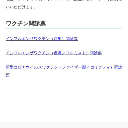
いいただけます。
予約優先制を始めました
2024.05.24
ワクチン問診票
窓口と電話で外来をご予約いただけるようになりまし
た。初めての方もお電話でご予約できます。7月から
インフルエンザワクチン（注射）問診票
WEB予約に移行する予定です。
もちろん、ご予約がない方も受診いただけます（予約の
方が優先になります）。午後4時以降にお越しいただく
インフルエンザワクチン（点鼻／フルミスト）問診票
と待ち時間が比較的短めです。
新型コロナウイルスワクチン（ファイザー製／コミナティ）問診
票
2024.05.07
重要なお知らせ
6月の保険改訂に伴うご連絡
6月からの保険改訂に伴い、生活習慣病の通院治療の進
め方が変更になります。厚生労働省の新たな方針による
と、生活習慣病（高血圧症、脂質異常症、糖尿病）の方
で、他にあまりご病気をお持ちでない場合、概ね4か月
ごとに療養計画書を作成する必要があります。初回は患
者さんのご署名も必要です。この計画書を作成する際に